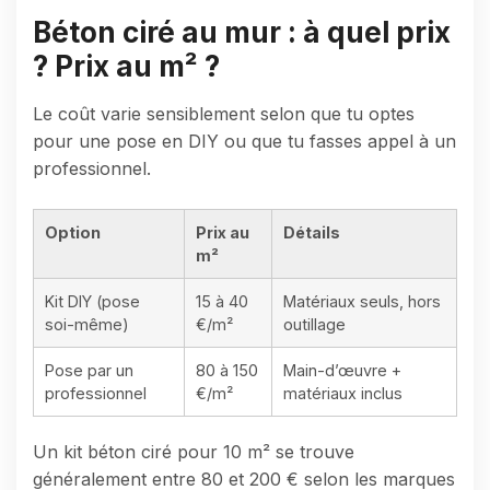
Béton ciré au mur : à quel prix
? Prix au m² ?
Le coût varie sensiblement selon que tu optes
pour une pose en DIY ou que tu fasses appel à un
professionnel.
Option
Prix au
Détails
m²
Kit DIY (pose
15 à 40
Matériaux seuls, hors
soi-même)
€/m²
outillage
Pose par un
80 à 150
Main-d’œuvre +
professionnel
€/m²
matériaux inclus
Un kit béton ciré pour 10 m² se trouve
généralement entre 80 et 200 € selon les marques