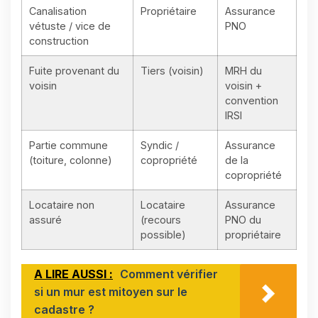
Canalisation
Propriétaire
Assurance
vétuste / vice de
PNO
construction
Fuite provenant du
Tiers (voisin)
MRH du
voisin
voisin +
convention
IRSI
Partie commune
Syndic /
Assurance
(toiture, colonne)
copropriété
de la
copropriété
Locataire non
Locataire
Assurance
assuré
(recours
PNO du
possible)
propriétaire
A LIRE AUSSI :
Comment vérifier
si un mur est mitoyen sur le
cadastre ?