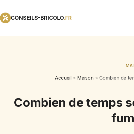
CONSEILS-BRICOLO
.FR
MA
Accueil
»
Maison
»
Combien de te
Combien de temps s
fum