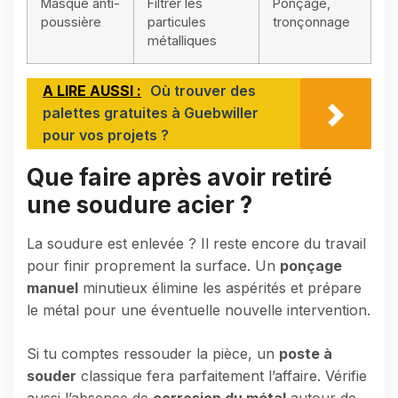
Masque anti-
Filtrer les
Ponçage,
poussière
particules
tronçonnage
métalliques
A LIRE AUSSI :
Où trouver des
palettes gratuites à Guebwiller
pour vos projets ?
Que faire après avoir retiré
une soudure acier ?
La soudure est enlevée ? Il reste encore du travail
pour finir proprement la surface. Un
ponçage
manuel
minutieux élimine les aspérités et prépare
le métal pour une éventuelle nouvelle intervention.
Si tu comptes ressouder la pièce, un
poste à
souder
classique fera parfaitement l’affaire. Vérifie