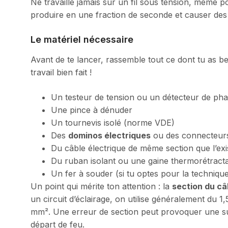
Ne travaille jamais sur un fil sous tension, même po
produire en une fraction de seconde et causer des 
Le matériel nécessaire
Avant de te lancer, rassemble tout ce dont tu as be
travail bien fait !
Un testeur de tension ou un détecteur de ph
Une pince à dénuder
Un tournevis isolé (norme VDE)
Des
dominos électriques
ou des connecteur
Du câble électrique de même section que l’exi
Du ruban isolant ou une gaine thermorétract
Un fer à souder (si tu optes pour la techniqu
Un point qui mérite ton attention : la
section du câ
un circuit d’éclairage, on utilise généralement du 
mm². Une erreur de section peut provoquer une sur
départ de feu.