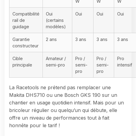
W
W
W
Compatibilité
Oui
Oui
Oui
Oui
rail de
(certains
guidage
modèles)
Garantie
2 ans
3 ans
3 ans
3 ans
constructeur
Cible
Amateur /
Pro /
Pro /
Pro
principale
semi-pro
semi-
semi-
intensif
pro
pro
La Racetools ne prétend pas remplacer une
Makita DHS710 ou une Bosch GKS 190 sur un
chantier en usage quotidien intensif. Mais pour un
bricoleur régulier ou quelqu’un qui débute, elle
offre un niveau de performances tout à fait
honnête pour le tarif !