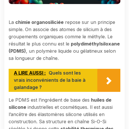
La
chimie organosiliciée
repose sur un principe
simple. On associe des atomes de silicium à des
groupements organiques comme le méthyle. Le
résultat le plus connu est le
polydiméthylsiloxane
(PDMS)
, un polymère liquide ou gélatineux selon
sa longueur de chaîne.
A LIRE AUSSI :
Quels sont les
vrais inconvénients de la baie à
galandage ?
Le PDMS est l’ingrédient de base des
huiles de
silicone
industrielles et cosmétiques. Il est aussi
l’ancêtre des élastomères silicone utilisés en
construction. Sa structure en chaîne Si-O-Si
répétée lui donne cette
stabilité thermique des